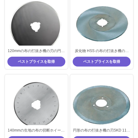
120mmの布の打抜き機の刃の円形
炭化物 HSS の布の打抜き機の刃
の炭化タングステンの生地の切断
200mm の生地は刃を見ました
ベストプライスを取得
ベストプライスを取得
の車輪
140mmの生地の布の切断ホイール
円形の布の打抜き機の刃SKD 11の
HSSの生地の切断ホイールの刃
炭化物の生地の刃物