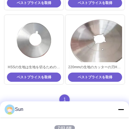
ベストプライスを取得
ベストプライスを取得
HSSの生地は生地を切るための刃
220mmの生地のカッターの刃HSS
の円形の炭化タングステンSKDの
のナイフの生地の打抜き機の刃
ベストプライスを取得
ベストプライスを取得
ローラーの刃を見ました
1
Sun
7:03 AM