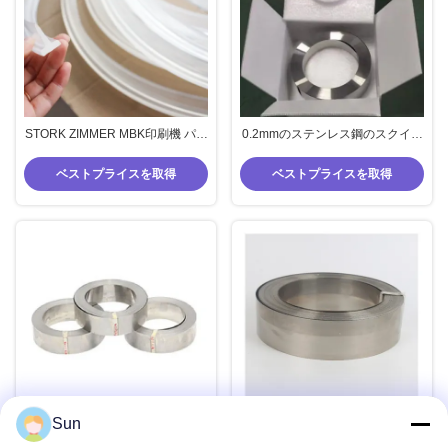
STORK ZIMMER MBK印刷機 パー
0.2mmのステンレス鋼のスクイー
ツ T スクラパー プリント スクリ
ジの刃のローラーのスクイージ ス
ーージ PU T 形 808595 硬さ
クリーンの印刷
ベストプライスを取得
ベストプライスを取得
Sun
回転式機械のための SS スクリー
ステンレス鋼のスキージは回転式
ンの印刷のスクイージの織物の機
スクリーンのためのコウノトリの