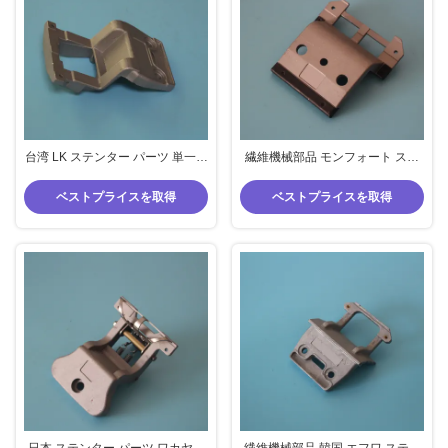
台湾 LK ステンター パーツ 単一の
繊維機械部品 モンフォート ステ
用途のピンホルダー アルミニウム
ンター パーツ ピンホルダー
素材 76mm 標準中心距離
96mm 中心距離 標準サイズ
ベストプライスを取得
ベストプライスを取得