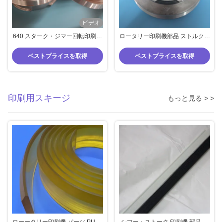
ビデオ
640 スターク・ジマー回転印刷機
ロータリー印刷機部品 ストルクタ
部品 3 フィート標準サイズ アルミ
イプ エンドリング 640/725/819
合金鋳造
繰り返す カスタマイズされた繰り
ベストプライスを取得
ベストプライスを取得
返す
印刷用スキージ
もっと見る > >
ローータリー印刷機 パーツ PU ス
シマー・ストーク 印刷機 部品 印