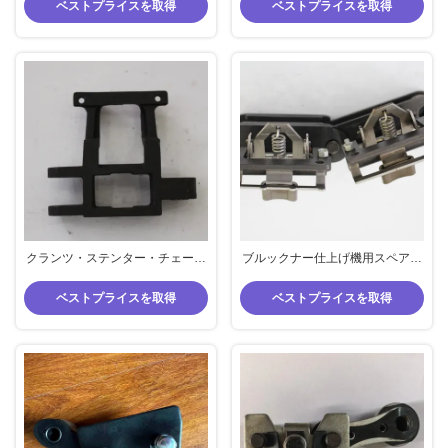
ンター部品標準品質
備品 銅パッド 81mm ピッチ 品質
ベストプライスを取得
ベストプライスを取得
良好
クランツ・ステンター・チェーン
ブルックナー仕上げ機用スペアパ
リンク・スチール素材・黒色・仕
ーツ 垂直型ステンターチェーンリ
上げ機用スペアパーツ・在庫あり
ンク（耐腐食性・低メンテナンス
ベストプライスを取得
ベストプライスを取得
操作用黒色ステンレススチール製
プロテクター付き）