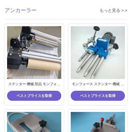
アンカーラー
もっと見る > >
ステンター 機械 部品 モンフォー
モンフォース ステンター 機械 部
ト 仕上げ 機械 布 ガイド Ss 材料
品 4 指と 2 指 セルベッジ 脱毛器
ローラー ゴム 材料 ローラー
SS 304 織物 編み物
ベストプライスを取得
ベストプライスを取得