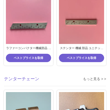
ラファーコンパクター機械部品 ス
ステンター 機械 部品 ユニテック
テンターピンプレート 銅プレート
サンタルシア 仕上げ 機械 ピン プ
中心距離 36mm 炭素鋼
レート ステンレス スチール 針
ベストプライスを取得
ベストプライスを取得
テンターチェーン
もっと見る > >