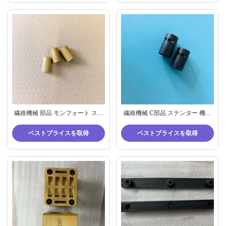
繊維機械 部品 モンフォート ステ
繊維機械 C部品 ステンター 機械
ンター 機械 パーツ ピアック 材料
部品 耐着シート モンフォート 茂
黄色 樹木
み 黒色 覗き見 材料
ベストプライスを取得
ベストプライスを取得