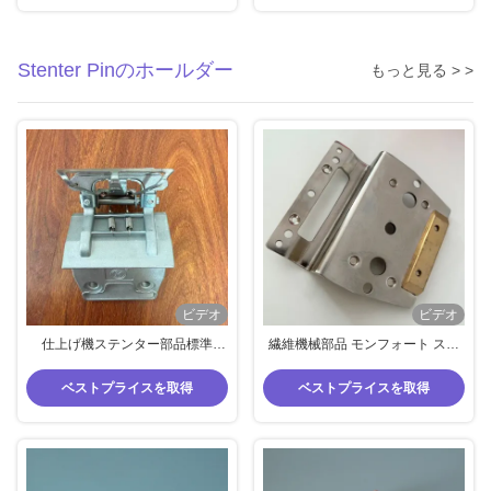
Stenter Pinのホールダー
もっと見る > >
ビデオ
ビデオ
仕上げ機ステンター部品標準
繊維機械部品 モンフォート ステ
Ehwha ピン ホルダー針プロテク
ンター パーツ 針柄 銅パッド ピン
ター 73​​ ミリメートル中心距離
柄 ステンレス鋼
ベストプライスを取得
ベストプライスを取得