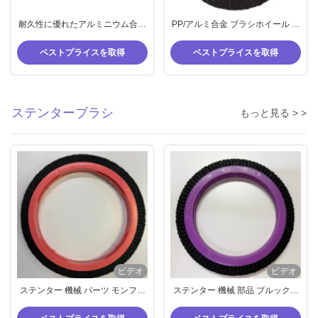
耐久性に優れたアルミニウム合金
PP/アルミ合金 ブラシホイール ナ
とステンレス鋼の針板ホルダー、
イロン/ホグヘア/馬毛 ステンター
テキスタイルセッティングマシン
マシン 標準サイズ
ベストプライスを取得
ベストプライスを取得
用に精密設計
ステンターブラシ
もっと見る > >
ビデオ
ビデオ
ステンター 機械 パーツ モンフォ
ステンター 機械 部品 ブルックナ
ース 大きい ブラシ ブラシ 素材 角
ー 大きい ブラシ 輪 紫色 身体 黒
型 豚毛 外径 220mm
根 ブラシ 外径 220mm