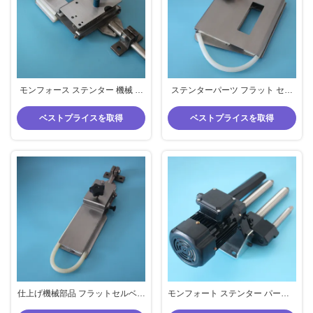
モンフォース ステンター 機械 部
ステンターパーツ フラット セル
品 フラット セルベッジ 脱毛器 繊
ベッジ アンクルラー 適正な仕上
維 部品 ナイロン 材料
げ機械 印刷機械 布 アンクルラー
ベストプライスを取得
ベストプライスを取得
仕上げ機械部品 フラットセルベッ
モンフォート ステンター パーツ 4
ジ アンクルラー ステンター部品
指 セルベージュ 脱毛器 織物 編み