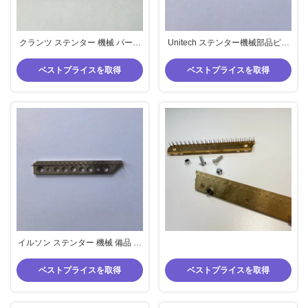
クランツ ステンター 機械 パーツ
Unitech ステンター機械部品ピン
ピン プレート 57mm 中心距離 21
プレート銅材料プレート炭素鋼材
ピン 4mm 厚さ 銅 材料 プレート
料針 16 ピン
ベストプライスを取得
ベストプライスを取得
イルソン ステンター 機械 備品 ピ
ン プレート エフワ ラク 針 プレー
ト 銅 プレート 炭素 鋼 針
ベストプライスを取得
ベストプライスを取得