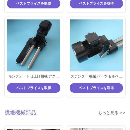
織物 編み物
物 織物 Ss 材料
ベストプライスを取得
ベストプライスを取得
モンフォート 仕上げ機械 アクセ
ステンター 機械 パーツ セルベー
サリー 3 指 セルベッジ 脱毛器 織
ジュ 解巻器 2 指 黒色 モンフォー
物 ステンター 部品
ス 機械 左 右
ベストプライスを取得
ベストプライスを取得
繊維機械部品
もっと見る > >