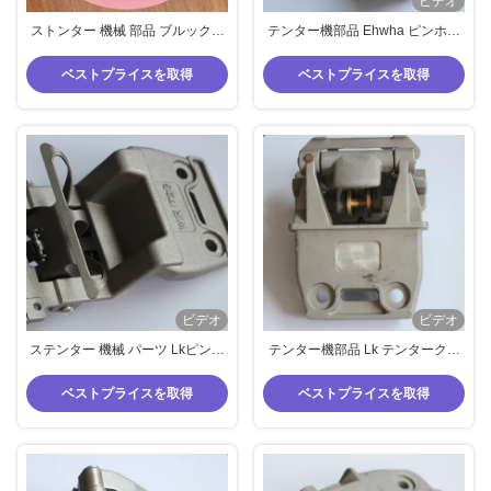
ビデオ
ストンター 機械 部品 ブルックナ
テンター機部品 Ehwha ピンホル
ー 仕上げ 機械 備品 クリップ 引く
ダー 73mm 中心距離 アルミニウ
針柄 倍用
ム プロテクター付き
ベストプライスを取得
ベストプライスを取得
ビデオ
ビデオ
ステンター 機械 パーツ Lkピンホ
テンター機部品 Lk テンタークリ
ルダー アルミニウム ブリー プロ
ップ ダブルブリッジホルダー ア
テクター 76mm 中心距離 針ホル
ルミニウム 標準サイズ
ベストプライスを取得
ベストプライスを取得
ダー