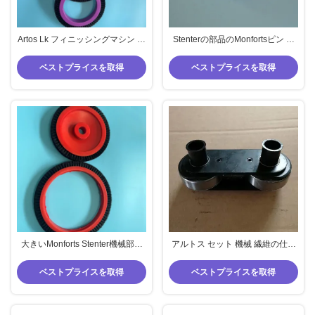
Artos Lk フィニッシングマシン ブ
Stenterの部品のMonfortsピン ク
ラシホイール ブラックナイロン毛
リップ保護装置4指6本の指
ベストプライスを取得
ベストプライスを取得
大きいMonforts Stenter機械部品
アルトス セット 機械 繊維の仕上
および小さく赤いブラシ車輪の黒
げ用 黒色ピークと炭素繊維の材料
髪の標準サイズ
のスライドパッド
ベストプライスを取得
ベストプライスを取得