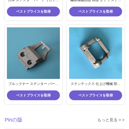
日本 ステンター パーツ ワカヤマ
繊維機械部品 韓国 エフワ ステン
機械 部品 ピンホルダー 保護クリ
ター パーツ ピンホルダー 73mm
ップ 銅ロール
中心距離 標準型
ベストプライスを取得
ベストプライスを取得
ブルックナー ステンター パーツ
ステンテックス 仕上げ機械 部品
針柄 繊維機械 部品 ブルックナー
繊維部品 単一の用途 ピンホルダ
ピン柄 規格
ー 52mm 中心距離
ベストプライスを取得
ベストプライスを取得
Pinの版
もっと見る > >