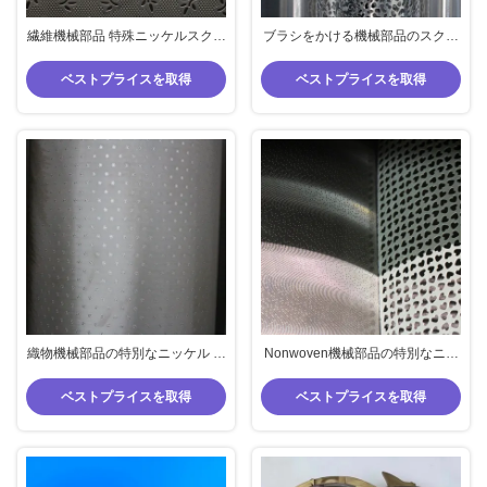
繊維機械部品 特殊ニッケルスクリ
ブラシをかける機械部品のスクリ
ーン プラスチックニッケルスクリ
ーンの農産物のカーペットを群が
ーン 滑らない織物
らせる特別なニッケル スクリーン
ベストプライスを取得
ベストプライスを取得
のブラシの花スクリーン
織物機械部品の特別なニッケル ス
Nonwoven機械部品の特別なニッ
クリーンCcスクリーンのCPスク
ケル スクリーンのSpunlaceスク
リーンの農産物の壁紙のプラスチ
リーンのジャカード スクリーンの
ベストプライスを取得
ベストプライスを取得
ック ライニングの布
さまざまなパターン