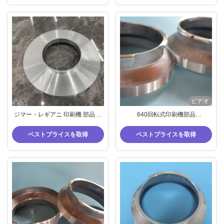
ビデオ
ジマー・レギアニ 印刷機 部品 ロ
640回転式印刷機部品
ーータリー印刷 エンドリング 特
819,9141018 重複サイズ ストル
殊規格 1018 繰り返し アルミ合金
ク 標準回転端輪 品質良好
ベストプライスを取得
ベストプライスを取得