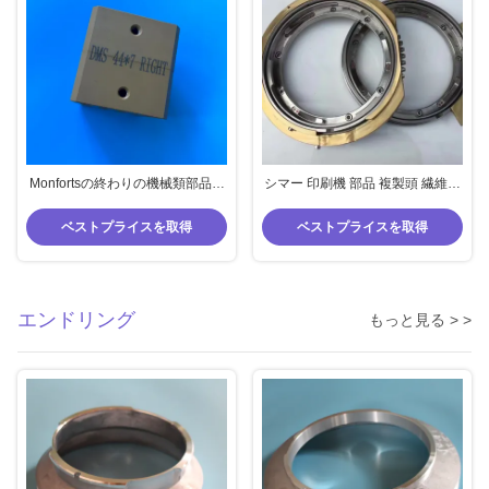
Monfortsの終わりの機械類部品は
シマー 印刷機 部品 複製頭 繊維機
幅の調節のナット44*7のサイズ
械 部品 ストルク 機械 ギア SS 銅
44*6のサイズの二重側面のナット
材
ベストプライスを取得
ベストプライスを取得
をかいま見る
エンドリング
もっと見る > >