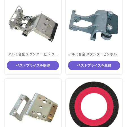
アルミ合金 スタンター ピン クリ
アルミ合金 スタンターピンホルダ
ップ アートス スタンター - パーソ
ー サイズをカスタマイズできる
ナライズ可能なピンホルダーパー
Artosマシン
ベストプライスを取得
ベストプライスを取得
ツ