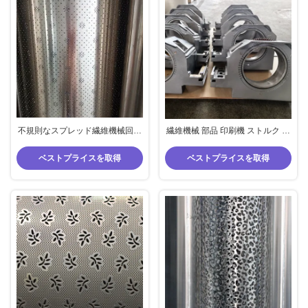
不規則なスプレッド繊維機械回転
繊維機械 部品 印刷機 ストルク サ
スクリーン
イド 網頭 右 左 手 部屋 余品
640/820/1018 繰り返す
ベストプライスを取得
ベストプライスを取得