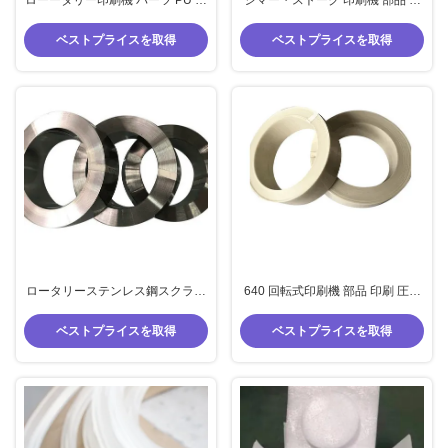
クラッパー ジマー ストーク プリ
刷 スクリーン ゴム スクレーパー
ント スキージ ゴム 材料 各種 サイ
スクリーンホルダー ステンレス
ベストプライスを取得
ベストプライスを取得
ズ
鋼ホルダー
ロータリーステンレス鋼スクラパ
640 回転式印刷機 部品 印刷 圧縮
ー 印刷スクラッピー
白色 プラスチック スクラッパー
0.15*50mm,0.2*50mm 標準サイ
0.5*50mm ストーク・ジマー 部品
ベストプライスを取得
ベストプライスを取得
ズSSスクラッパー