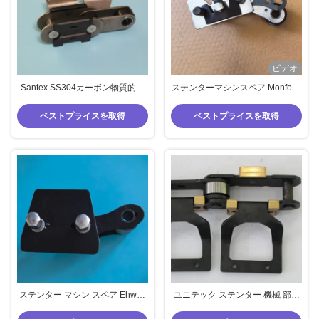
ビデオ
Santex SS304カーボン物質的な
ステンターマシンスペア Monforts
Stenterのチェーン・リンクの
ステンターチェーンリンク鋼材亜
Santexのコンパクターの部品
鉛メッキピークブッシュ良質
ベストプライスを取得
ベストプライスを取得
ステンター マシン スペア Ehwha
ユニテック ステンター 機械 部品
チェーン リンク黒色鋼材 Lk ステ
チェーンリンク サンタ・ルシア