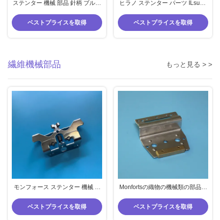
ステンター 機械 部品 針柄 ブルッ
ヒラノ ステンター パーツ ILsung
クナー 仕上げ 機械 余品 ピン柄 ア
エフワ ステンター クリップ 銅 ア
ルミ
ルミ 単用 固定 布
ベストプライスを取得
ベストプライスを取得
繊維機械部品
もっと見る > >
モンフォース ステンター 機械 部
Monfortsの織物の機械類の部品の
品 ピン 保護
Stenterの部品のピン板Pinのホー
ルダー
ベストプライスを取得
ベストプライスを取得