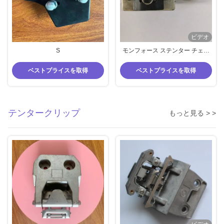
ビデオ
S
モンフォース ステンター チェー
ン リンク ニッケル 亜鉛 プラチン
グ と ステンター 機械 備品 の 油
ベストプライスを取得
ベストプライスを取得
で ない Peek Bush
テンタークリップ
もっと見る > >