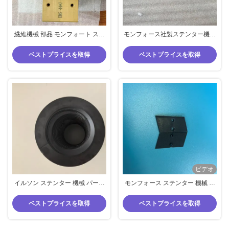
繊維機械 部品 モンフォート ステ
モンフォース社製ステンター機部
ンター 部品 幅調整 ナッツ Tr44*7
品、モンテックススライディング
左 右 覗き 材料
レル、ポリエステル素材、黒色、
ベストプライスを取得
ベストプライスを取得
GGM158
ビデオ
イルソン ステンター 機械 パーツ
モンフォース ステンター 機械 コ
幅 調整 ナッツ ブラック ピーク 材
ンポーネント ステンレス スチー
料 Tr50*8.47 内径 45.2mm
ル ブッシュ 銅線シート
ベストプライスを取得
ベストプライスを取得