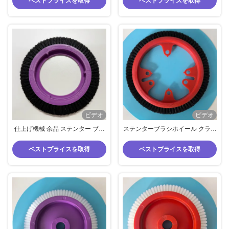
ベストプライスを取得
ベストプライスを取得
ビデオ
ビデオ
仕上げ機械 余品 ステンター ブラ
ステンターブラシホイール クラン
シ ブルックナー 小型 ブラシ ホイ
ツブラシ 185mm 外側のダイア 赤
ール 紫色 ボディ ブラック ルーツ
色 身体 黒 ブリストル 20mm 幅
ベストプライスを取得
ベストプライスを取得
ブリストル