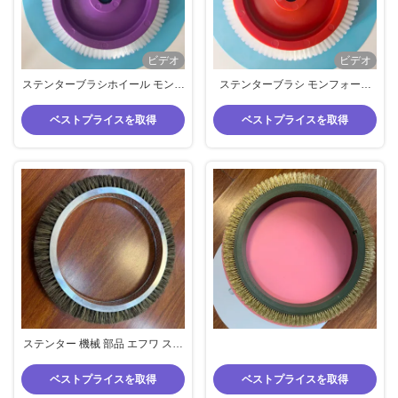
ビデオ
ビデオ
ステンターブラシホイール モンフ
ステンターブラシ モンフォース
ォート 仕上げ機 備品 22/26mm 内
機械 備品 内面 22mm 赤色 本体 白
側 ダイア 紫色 ボディ
ナイロン ヘア 外面 175mm
ベストプライスを取得
ベストプライスを取得
ステンター 機械 部品 エフワ ステ
ンター ブラシ 輪 アルミ 素材 身体
豚 毛 ブラシ 材料
ベストプライスを取得
ベストプライスを取得