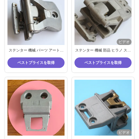
ビデオ
ステンター 機械 パーツ アートス
ステンター 機械 部品 ヒラノ スタ
ステンター クリップ 銅 ローラー
ンター クリップ パーツ ピンホル
アルミニウム ダブル 標準仕様を
ダー付き アルミウム を 使って ダ
ベストプライスを取得
ベストプライスを取得
使用
ブル
ビデオ