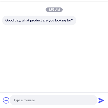
械類の部品
ステンレス鋼のスクレーパーを印
ベストプライスを取得
ベストプライスを取得
刷します
3:55 AM
Good day, what product are you looking for?
裁断機の刃
もっと見る > >
タングステンの布の打抜き機の円
生地のための SKD の布の打抜き
形の刃HSS SKDの切断の車輪の
機の刃 HSS の回転式切断の車輪
生地のナイフ
ベストプライスを取得
ベストプライスを取得