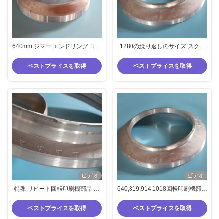
640mm ジマー エンドリング コウ
1280の繰り返しのサイズ スクリ
ノトリの回転式印字機は 725 820
ーンとの特別な1018の繰り返しの
914 を分けます
こうのとりEndrings Reggiani
ベストプライスを取得
ベストプライスを取得
ビデオ
ビデオ
特殊 リピート回転印刷機部品 オ
640,819,914,1018回転印刷機部品
ーダーメイド エンドリング アル
オーダーメイド エンドリング ア
ミニウム合金 材料 1680 サイズ
ルミニウム合金 特別 繰り返す
ベストプライスを取得
ベストプライスを取得