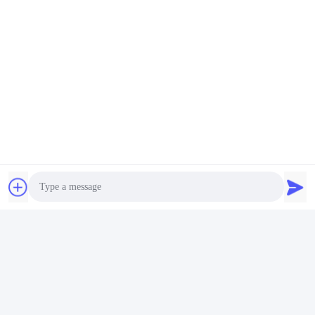
されます. 配送時間は目的地に依存します.2~10日以内に配達され
ます.
FAQ:
Q1. ステンター機械部品のブランド名は何ですか?
A1. ステンター 機械 部品 の ブランド 名 は,中国 から 来 て いる
Jayu です.
Q2. ステンター機械部品は何をするのですか?
A2. ステンター機械部品は,一貫した幅の織物を製造するために使
用されます.
Q3. ステンター・マシン・パーツはどのように機能する?
A3. ステンター機械部品は,幅の均一性を確保するために,ローラー
に織物を伸ばすことによって動作します.
Q4. ステンター 機械 部品 の 材料 は 何 です か
A4. ステンター機械部品は,通常,アルミやステンレス鋼などの金属
で作られています.
Q5. ステンター 機械 パーツ は どこ から 買える か
A5. あなたは中国に本拠を置く会社であるJayuからステンター機
Photo
械部品を購入することができます.
Video Call
札: