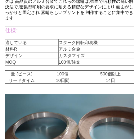
グは 高品質のアルミ合金でこれらの端輪は,強固で信頼性の高い解
決法で,密集型印刷の要求に耐える精密なデザインにより 画面がし
っかりと固定され 素晴らしいプリントを 制作することに集中でき
ます
仕様:
適している
スターク回転印刷機
材料R
アルミ合金
デザイン
カスタマイズ
MOQ
100個/注文
量 (ピース)
100個
500個以上
リードタイム
10日間
14日