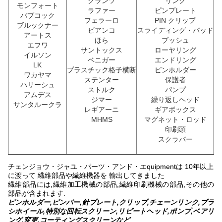
クランツ
リンク
モンフォート
ラファー
ピンプレート
バブコック
フェラーロ
PIN クリップ
ブルックナー
ビアンコ
スライディング・パッド
アートス
ほら
ブッシュ
エフワ
サントックス
ローヤリング
イルソン
ベニガー
エンドリング
LK
プラスチック格子横断
ピンホルダー
ワカヤマ
ステンター
保護者
ハリーシュ
ストルク
パンプ
アムデス
ジマー
繰り返しヘッド
サンタルークラ
レギアーニ
ギアボックス
MHMS
マグネット・ロッド
印刷頭
スクラパー
チェンジョウ・ジャユ・パーツ・アンド・エquipmentは 10年以上
に渡って 繊維部品や繊維機器を 輸出してきました
繊維部品には,繊維加工機械の部品,繊維印刷機械の部品,その他の
部品が含まれます.
ピンホルダー,ピンバー,針プレート,クリップ,チェーンリンク,ブラ
シホイール,特別な回転スクリーン,リピートヘッド,ポンプ,ベアリ
ング,変更,コーティングスクリーンなど