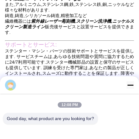
また,アルミニウム,ステンレス鋼,鉄,ステンレス鉄,銅,ニッケルなど
様々な材料があります.
鋳造,鋳造,シリカソール鋳造,精密加工など
繊維機器には
紫外線レーザー彫刻機,スクリーン洗浄機,ニッケルス
クリーン製造ライン
販売後サービスと設置サービスを提供できま
す.
サポートとサービス:
ステンター・マシン・パーツの技術サポートとサービスを提供し
ます. サービスチームは,あらゆる技術問題や質問に協力するため
に24/7利用可能です.ステンター機械部品の設置と保守のサービス
も提供しています. 訓練を受けた専門家は,あなたの製品が正しく
インストールされ,スムーズに動作することを保証します. 障害や
不具合が発生した場合,私たちは問題を診断し,修復するために支援
することができます.
Sun
パッケージと輸送:
ステンター機械部品の梱包と出荷
12:08 PM
ステンター装置の部品は 完璧な状態で届くように 安全に梱包され
ますパーツは,損傷を防ぐためにマッサージ材料を加えた適切なサ
Good day, what product are you looking for?
イズボックスに梱包されます.パッケージに包装リストが付属し,す
べての部品が記録されていることを確認します.
ステンター装置の部品は信頼できる宅配業者によって送られます.
すべてのパッケージは安全な配送を保証するために追跡され,保険