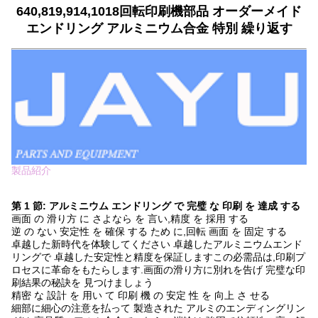
640,819,914,1018回転印刷機部品 オーダーメイド
エンドリング アルミニウム合金 特別 繰り返す
製品紹介
第 1 節: アルミニウム エンドリング で 完璧 な 印刷 を 達成 する
画面 の 滑り方 に さよなら を 言い,精度 を 採用 する
逆 の ない 安定性 を 確保 する ため に,回転 画面 を 固定 する
卓越した新時代を体験してください 卓越したアルミニウムエンド
リングで 卓越した安定性と精度を保証しますこの必需品は,印刷プ
ロセスに革命をもたらします.画面の滑り方に別れを告げ 完璧な印
刷結果の秘訣を 見つけましょう
精密 な 設計 を 用い て 印刷 機 の 安定 性 を 向上 さ せる
細部に細心の注意を払って 製造された アルミのエンディングリン