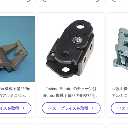
enter機械予備品Pin
Texima Stenterのチェーンは
和歌山機
のアルミニウム材
Stenter機械予備品の銅材料を分
アルミニ
料
けます
イスを取得
ベストプライスを取得
ベス