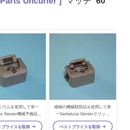
Parts Uncurler ]
マッチ
60
ト
ニウムを使用して単一
織物の機械類部品を使用して単
ucia Stenter機械予備品の
一Santalucia Stenterクリップ
Stenterクリップ
Stenter機械予備品
トプライスを取得
ベストプライスを取得