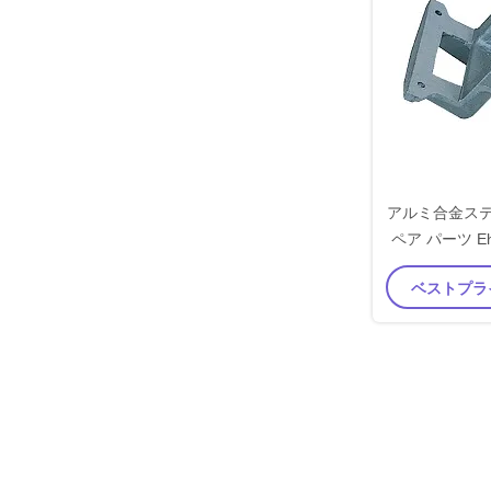
アルミ合金ステ
ペア パーツ E
ピン ホル
ベストプラ