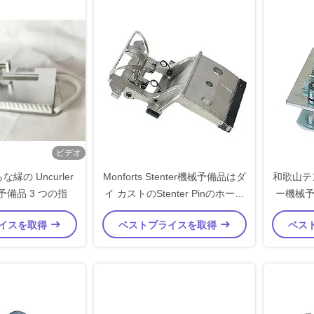
ビデオ
縁の Uncurler
Monforts Stenter機械予備品はダ
和歌山テ
機械予備品 3 つの指
イ カストのStenter Pinのホール
ー機械
ダーのアルミ合金を
イスを取得
ベストプライスを取得
ベス