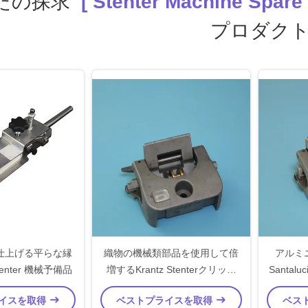
たの探求
[ Stenter Machine Spare 
プロダク
仕上げる平らな縁
織物の機械類部品を使用して倍
アルミ
Stenter 機械予備品
増するKrantz Stenterクリップ
Santal
Stenter機械予備品
イスを取得
ベストプライスを取得
ベス