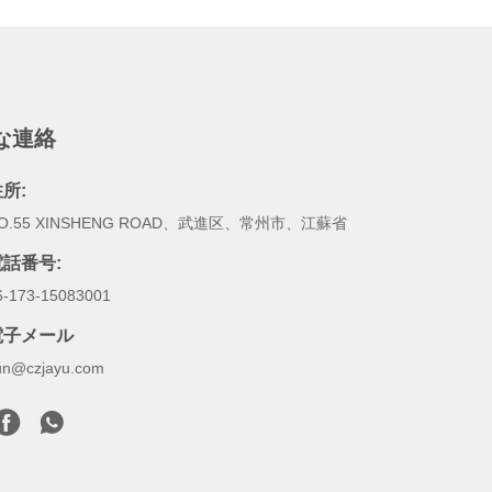
な連絡
所:
O.55 XINSHENG ROAD、武進区、常州市、江蘇省
電話番号:
6-173-15083001
電子メール
un@czjayu.com