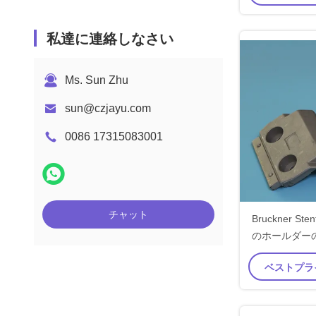
私達に連絡しなさい
Ms. Sun Zhu
sun@czjayu.com
0086 17315083001
チャット
Bruckner St
のホールダー
ベストプラ