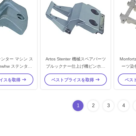
ンター マシン ス
Artos Stenter 機械スペアパーツ
Monfor
hwhw ステンター
ブルックナー仕上げ機ピンホル
ーツ染
ダー Artos
ダー
イスを取得
ベストプライスを取得
ベス
1
2
3
4