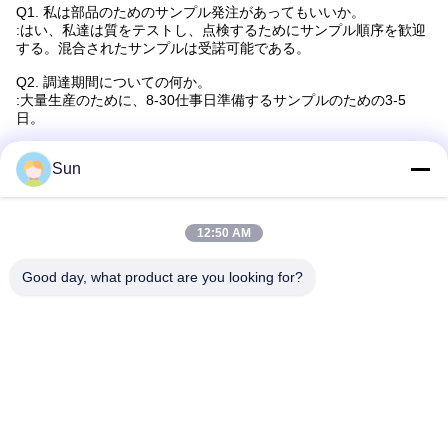
Q1. 私は部品のためのサンプル発注があってもいいか。
:はい、私達は質をテストし、点検するためにサンプル順序を歓迎
する。混合されたサンプルは受諾可能である。
Q2. 調達期間についての何か。
:大量生産のために、8-30仕事日準備するサンプルのための3-5
日。
Q3. 部品順序のためのMOQの限界があるか。
Sun
:低いMOQ、サンプル点検のための1pcは利用できる。
Q4. いかに着くために商品をそしてどの位それ取る出荷するか。
:DHL、UPS、Federal ExpressまたはTNTによる船。着くために3-
12:50 AM
5日かかる。任意をまた出荷する航空会社および海。
Good day, what product are you looking for?
札:
Stenter 繊維機械部品、Ehwhw 繊維機械部品、Stenter
プロテクター テンター機械部品、テンター機械部品保護カバー
Stenter Parts Gray Metal