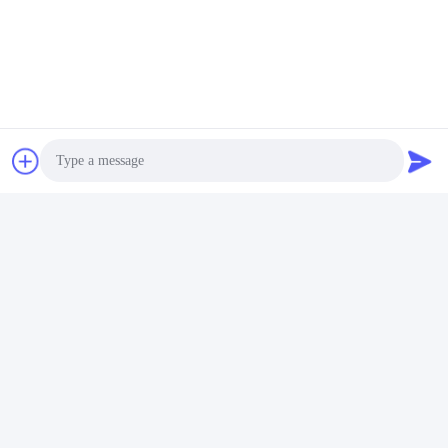
迅速な連絡
住所:
NO.55 XINSHENG ROAD、武進区、常州市、江蘇省
電話番号:
86-173-15083001
Photo
電子メール
Video Call
sun@czjayu.com
Audio Call
プライバシー規約
|
サイトマップ
| 中国の良質 テンター機械部品