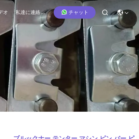
チャット
デオ
私達に連絡しなさい
ブルックナー テンター マシン ピン バー ピ