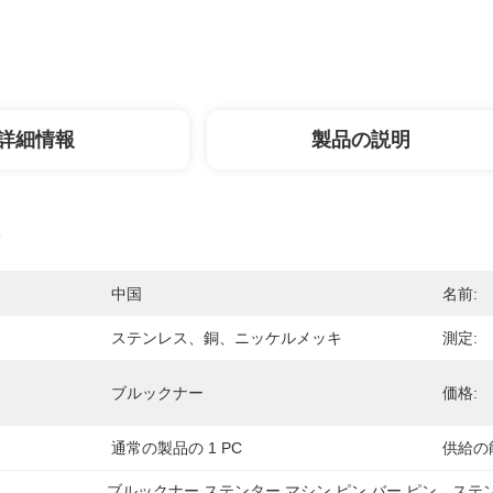
詳細情報
製品の説明
中国
名前:
ステンレス、銅、ニッケルメッキ
測定:
ブルックナー
価格:
通常の製品の 1 PC
供給の
ブルックナー ステンター マシン ピン バー ピン、ステン