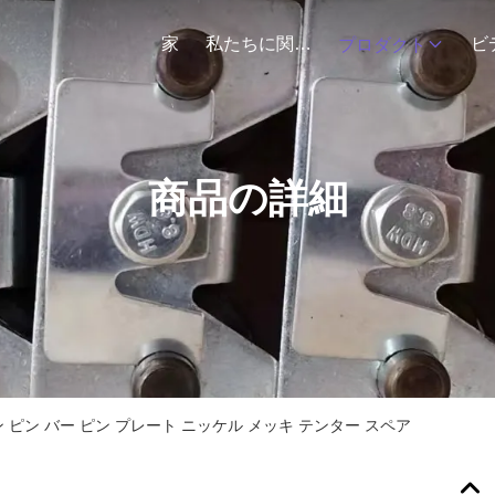
家
私たちに関しては
ビ
プロダクト
商品の詳細
 ピン バー ピン プレート ニッケル メッキ テンター スペア