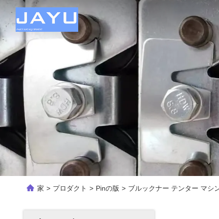
家
>
プロダクト
>
Pinの版
>
ブルックナー テンター マシン