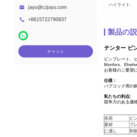
ハイライト:
jayu@czjayu.com
+8615722790837
製品の
テンター ピ
チャット
ピンプレート、
Monfors、Ehwh
お客様のご要望
仕様：
バブコック用の
私たちの利点:
競争力のある価
名前
ピ
素材
プ
に適し
和