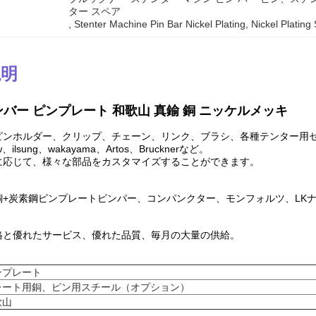
ター スペア
, 
Stenter Machine Pin Bar Nickel Plating
, 
Nickel Plating
説明
ンバー ピンプレート 和歌山 真鍮 銅 ニッケルメッキ
ピンホルダー、クリップ、チェーン、リンク、ブラシ、各種テンター用
w、ilsung、wakayama、Artos、Brucknerなど。
に応じて、様々な部品をカスタマイズすることができます。
銅+炭素鋼ピンプレートピンパー、コンパンクター、モンフォルツ、LK
格と優れたサービス、優れた品質、毎月の大量の供給。
ンプレート
レート用銅、ピン用スチール（オプション）
歌山