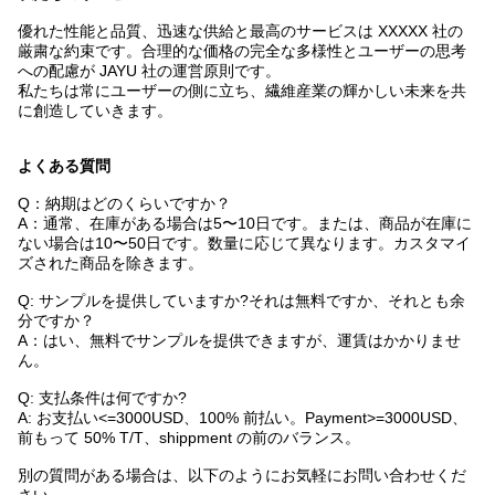
優れた性能と品質、迅速な供給と最高のサービスは XXXXX 社の
厳粛な約束です。合理的な価格の完全な多様性とユーザーの思考
への配慮が JAYU 社の運営原則です。
私たちは常にユーザーの側に立ち、繊維産業の輝かしい未来を共
に創造していきます。
よくある質問
Q：納期はどのくらいですか？
A：通常、在庫がある場合は5〜10日です。または、商品が在庫に
ない場合は10〜50日です。数量に応じて異なります。カスタマイ
ズされた商品を除きます。
Q: サンプルを提供していますか?それは無料ですか、それとも余
分ですか？
A：はい、無料でサンプルを提供できますが、運賃はかかりませ
ん。
Q: 支払条件は何ですか?
A: お支払い<=3000USD、100% 前払い。Payment>=3000USD、
前もって 50% T/T、shippment の前のバランス。
別の質問がある場合は、以下のようにお気軽にお問い合わせくだ