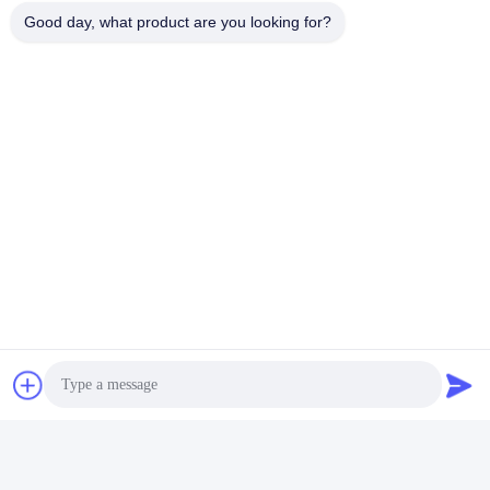
A: お支払い<=3000USD、100% 前払い。Payment>=3000USD、
Good day, what product are you looking for?
前もって 50% T/T、shippment の前のバランス。
別の質問がある場合は、以下のようにお気軽にお問い合わせくだ
さい。
札:
テンター マシン スペア パーツ ピン ホルダー、アルミ合金
ブリストルワイヤーステンター機械部品、チェンフェン用
Ehwha Stenter Machine Parts
迅速な連絡
住所: