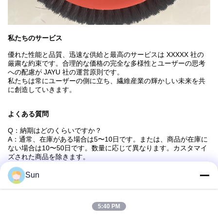
私たちのサービス
優れた性能と品質、迅速な供給と最高のサービスは XXXXX 社の
厳粛な約束です。合理的な価格の完全な多様性とユーザーの思考
への配慮が JAYU 社の運営原則です。
私たちは常にユーザーの側に立ち、繊維産業の輝かしい未来を共
に創造していきます。
よくある質問
Q：納期はどのくらいですか？
A：通常、在庫がある場合は5〜10日です。または、商品が在庫に
ない場合は10〜50日です。数量に応じて異なります。カスタマイ
ズされた商品を除きます。
Q: サンプルを提供していますか?それは無料ですか、それとも余
Sun
分ですか？
A：はい、無料でサンプルを提供できますが、運賃はかかりませ
ん。
5:40 PM
Q: 支払条件は何ですか?