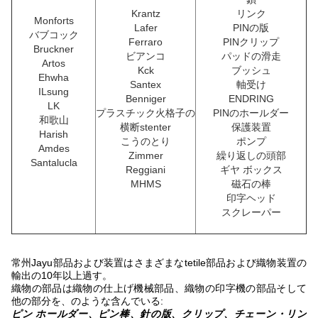
Krantz
リンク
Monforts
Lafer
PINの版
バブコック
Ferraro
PINクリップ
Bruckner
ビアンコ
パッドの滑走
Artos
Kck
ブッシュ
Ehwha
Santex
軸受け
ILsung
Benniger
ENDRING
LK
プラスチック火格子の
PINのホールダー
和歌山
横断stenter
保護装置
Harish
こうのとり
ポンプ
Amdes
Zimmer
繰り返しの頭部
Santalucla
Reggiani
ギヤ ボックス
MHMS
磁石の棒
印字ヘッド
スクレーパー
常州Jayu部品および装置はさまざまなtetile部品および織物装置の
輸出の10年以上過す。
織物の部品は織物の仕上げ機械部品、織物の印字機の部品そして
他の部分を、のような含んでいる:
ピン ホールダー、ピン棒、針の版、クリップ、チェーン・リン