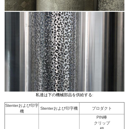
私達は下の機械部品を供給する:
Stenterおよび印字
Stenterおよび印字機
プロダクト
機
PIN棒
クリップ
鎖