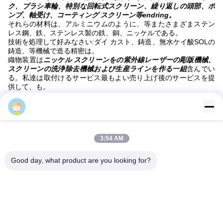
ク、ブラシ車輪、特別な回転式スクリーン、繰り返しの頭部、ポ
ンプ、軸受け、コーティング スクリーン等endring。
それらの材料は、アルミニウムのように、等またさまざまステン
レス鋼、鉄、ステンレス製の鉄、銅、ニッケルである。
技術を処理して好みなさい:ダイ カスト、鋳造、無水ケイ酸SOLの
鋳造、等機械で造る精密は。
織物装置は
ニッケル スクリーンをの紫外線レーザーの彫版機械、
スクリーンの洗浄除去機械および生産ラインを作る一組
含んでい
る。私達は取付けるサービス最もよい売り上げ後のサービスを提
供して、も。
Sun
3:54 AM
Good day, what product are you looking for?