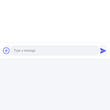
、江蘇のprovice常州都市に置かれる、中国。私達の都市は上海都
市および杭州都市によって近くある、私達が上海の港に商品を運
ぶことは便利であり、ニンポーの港、私達にまた私達の顧客のた
めのサンプルを送るよいチャネルがある!私達はyou~のための強
く、長期パートナーでもいい
FAQ
Q:サンプルを提供するか。それまたは余分は自由にあるか。
:はい、私達は自由電荷のためのサンプルを提供できたが、貨物の
費用を支払わない。
Q:どの位あなたの受渡し時間はあるか。
:通常それは商品が在庫にあれば5-10日である。またはそれは量に
従って商品が在庫になければ10-50日、それあるである。カスタマ
Photo
イズされた商品を除いて。
Video Call
Q:あなたの支払い条件は何であるか。
:Payment=3000USD<>、先立って50% T/T、郵送物の前のバラン
ス。
Audio Call