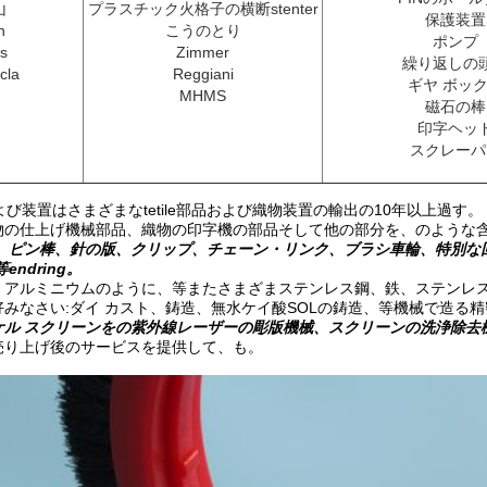
山
プラスチック火格子の横断stenter
保護装置
h
こうのとり
ポンプ
s
Zimmer
繰り返しの
cla
Reggiani
ギヤ ボッ
MHMS
磁石の棒
印字ヘッ
スクレーパ
よび装置はさまざまなtetile部品および織物装置の輸出の10年以上過す。
物の仕上げ機械部品、織物の印字機の部品そして他の部分を、のような含
ー、ピン棒、針の版、クリップ、チェーン・リンク、ブラシ車輪、特別な
ndring。
、アルミニウムのように、等またさまざまステンレス鋼、鉄、ステンレ
みなさい:ダイ カスト、鋳造、無水ケイ酸SOLの鋳造、等機械で造る
ケル スクリーンをの紫外線レーザーの彫版機械、スクリーンの洗浄除去
売り上げ後のサービスを提供して、も。