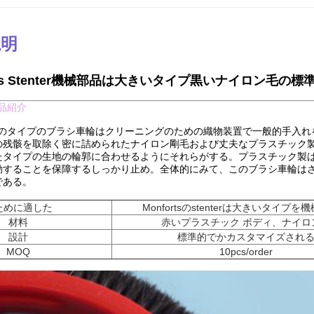
説明
orts Stenter機械部品は大きいタイプ黒いナイロン
品紹介
のタイプのブラシ車輪はクリーニングのための織物装置で一般的手入れ
の残骸を取除く密に詰められたナイロン剛毛および丈夫なプラスチック
たタイプの生地の輪郭に合わせるようにそれらがする。プラスチック製
動することを保障するしっかり止め。全体的にみて、このブラシ車輪は
である。
ために適した
Monfortsのstenterは大きいタイプを
材料
赤いプラスチック ボディ、ナイロ
設計
標準的でかカスタマイズされ
MOQ
10pcs/order