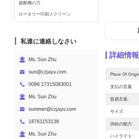
裁断機の刃
ロータリー印刷スクリーン
私達に連絡しなさい
詳細情報
Ms. Sun Zhu
sun@czjayu.com
Place Of Origi
0086 17315083001
支払の言葉:
Ms. Sun Zhu
貿易言葉:
summer@czjayu.com
サイズ:
18761153138
供給の能力:
Ms. Sun Zhu
ハイライト: