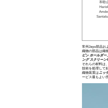
和歌
Haris
Amde
Santalu
常州Jayu部品お
織物の部品は織
ピン ホールダ
ング スクリーン等e
それらの材料は
技術を処理して好
織物装置は
ニッ
ービス最もよい