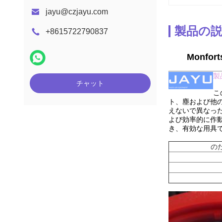
jayu@czjayu.com
製品の
+8615722790837
Monf
製
チャット
こ
ト、塵および他
えないで異なっ
よび効率的に作
き、有効な用具
の