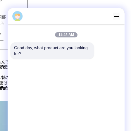
Sun
頭部
クス
ド
11:48 AM
ー
Good day, what product are you looking 
for?
んでいる:
回転式スクリーン、繰り返しの頭部、ポンプ、軸受け、コーティ
ス製の鉄、銅、ニッケルである。
精密は。
機械および生産ラインを作る一組
含んでいる。私達は取付けるサ