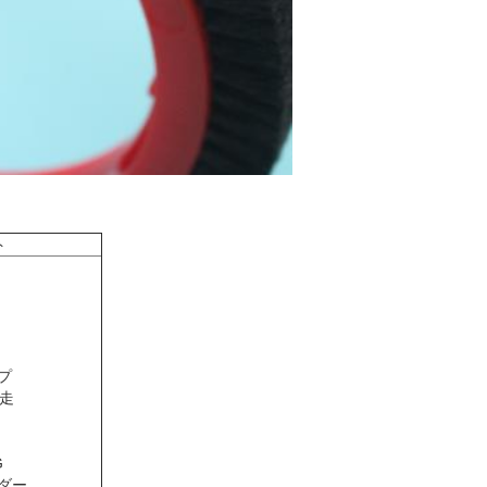
ト
プ
走
G
ルダー