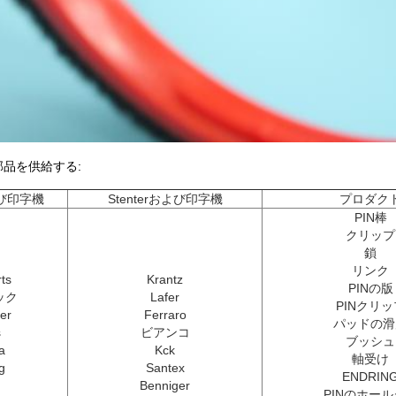
品を供給する:
よび印字機
Stenterおよび印字機
プロダク
PIN棒
クリップ
鎖
リンク
ts
Krantz
PINの版
ック
Lafer
PINクリッ
er
Ferraro
パッドの滑
s
ビアンコ
ブッシュ
a
Kck
軸受け
g
Santex
ENDRIN
Benniger
PINのホー