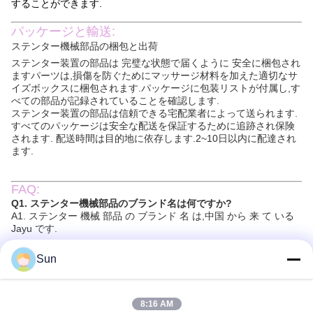
することができます.
パッケージと輸送:
ステンター機械部品の梱包と出荷
ステンター装置の部品は 完璧な状態で届くように 安全に梱包され
ますパーツは,損傷を防ぐためにマッサージ材料を加えた適切なサ
イズボックスに梱包されます.パッケージに包装リストが付属し,す
べての部品が記録されていることを確認します.
ステンター装置の部品は信頼できる宅配業者によって送られます.
すべてのパッケージは安全な配送を保証するために追跡され保険
されます. 配送時間は目的地に依存します.2~10日以内に配達され
ます.
FAQ:
Q1. ステンター機械部品のブランド名は何ですか?
A1. ステンター 機械 部品 の ブランド 名 は,中国 から 来 て いる
Jayu です.
Q2. ステンター機械部品は何をするのですか?
A2. ステンター機械部品は,一貫した幅の織物を製造するために使
Sun
用されます.
Q3. ステンター・マシン・パーツはどのように機能する?
A3. ステンター機械部品は,幅の均一性を確保するために,ローラー
8:16 AM
に織物を伸ばすことによって動作します.