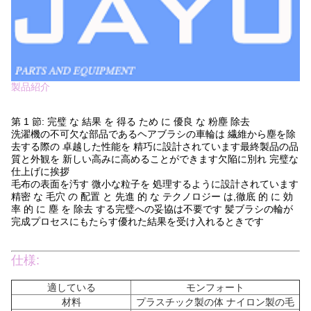
製品紹介
第 1 節: 完璧 な 結果 を 得る ため に 優良 な 粉塵 除去
洗濯機の不可欠な部品であるヘアブラシの車輪は 繊維から塵を除
去する際の 卓越した性能を 精巧に設計されています最終製品の品
質と外観を 新しい高みに高めることができます欠陥に別れ 完璧な
仕上げに挨拶
毛布の表面を汚す 微小な粒子を 処理するように設計されています
精密 な 毛穴 の 配置 と 先進 的 な テクノロジー は,徹底 的 に 効
率 的 に 塵 を 除去 する完璧への妥協は不要です 髪ブラシの輪が
完成プロセスにもたらす優れた結果を受け入れるときです
仕様:
適している
モンフォート
材料
プラスチック製の体 ナイロン製の毛