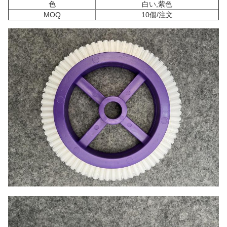
色
白い,紫色
MOQ
10個/注文