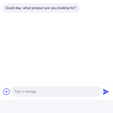
Q4. ステンター 機械 部品 の 材料 は 何 です か
Good day, what product are you looking for?
A4. ステンター機械部品は,通常,アルミやステンレス鋼などの金属
で作られています.
Q5. ステンター 機械 パーツ は どこ から 買える か
A5. あなたは中国に本拠を置く会社であるJayuからステンター機
械部品を購入することができます.
札:
テンター マシン スペア パーツ ピン ホルダー、アルミ合金
ステンターブラシホイール
ステンター ナイロン ブラシ ホイール
迅速な連絡