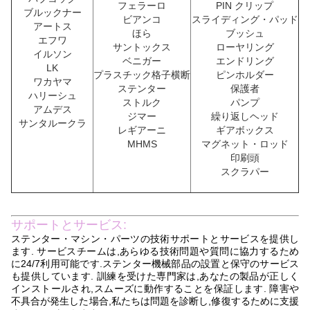
フェラーロ
PIN クリップ
ブルックナー
ビアンコ
スライディング・パッド
アートス
ほら
ブッシュ
エフワ
サントックス
ローヤリング
イルソン
ベニガー
エンドリング
LK
プラスチック格子横断
ピンホルダー
ワカヤマ
ステンター
保護者
ハリーシュ
ストルク
パンプ
アムデス
ジマー
繰り返しヘッド
サンタルークラ
レギアーニ
ギアボックス
MHMS
マグネット・ロッド
印刷頭
スクラパー
サポートとサービス:
ステンター・マシン・パーツの技術サポートとサービスを提供し
ます. サービスチームは,あらゆる技術問題や質問に協力するため
に24/7利用可能です.ステンター機械部品の設置と保守のサービス
も提供しています. 訓練を受けた専門家は,あなたの製品が正しく
インストールされ,スムーズに動作することを保証します. 障害や
不具合が発生した場合,私たちは問題を診断し,修復するために支援