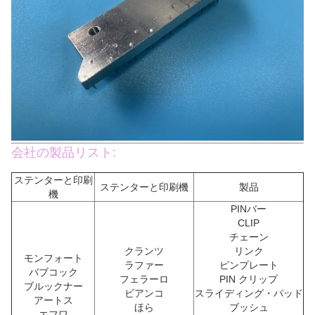
会社の製品リスト:
ステンターと印刷
ステンターと印刷機
製品
機
PINバー
CLIP
チェーン
クランツ
リンク
モンフォート
ラファー
ピンプレート
バブコック
フェラーロ
PIN クリップ
ブルックナー
ビアンコ
スライディング・パッド
アートス
ほら
ブッシュ
エフワ