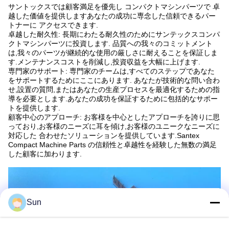
サントックスでは顧客満足を優先し コンパクトマシンパーツで 卓
越した価値を提供しますあなたの成功に専念した信頼できるパー
トナーに アクセスできます.
卓越した耐久性: 長期にわたる耐久性のためにサンテックスコンパ
クトマシンパーツに投資します. 品質への我々のコミットメント
は,我々のパーツが継続的な使用の厳しさに耐えることを保証しま
す.メンテナンスコストを削減し,投資収益を大幅に上げます.
専門家のサポート: 専門家のチームは,すべてのステップであなた
をサポートするためにここにあります. あなたが技術的な問い合わ
せ,設置の質問,またはあなたの生産プロセスを最適化するための指
導を必要とします.あなたの成功を保証するために包括的なサポー
トを提供します.
顧客中心のアプローチ: お客様を中心としたアプローチを誇りに思
っており,お客様のニーズに耳を傾け,お客様のユニークなニーズに
対応した 合わせたソリューションを提供しています.Santex
Compact Machine Parts の信頼性と卓越性を経験した無数の満足
した顧客に加わります.
Sun