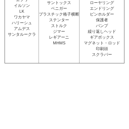
サントックス
ローヤリング
イルソン
ベニガー
エンドリング
LK
プラスチック格子横断
ピンホルダー
ワカヤマ
ステンター
保護者
ハリーシュ
ストルク
パンプ
アムデス
ジマー
繰り返しヘッド
サンタルークラ
レギアーニ
ギアボックス
MHMS
マグネット・ロッド
第
印刷頭
3
スクラパー
節
卓
越
し
た
価
値
と
顧
客
満
足
の
保
証