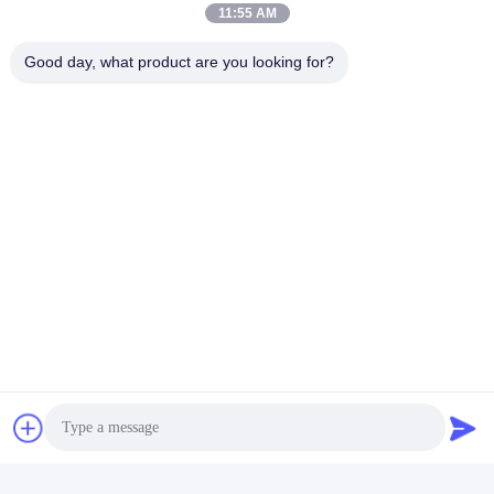
11:55 AM
Good day, what product are you looking for?
サポートとサービス:
ステンター・マシン・パーツの技術サポートとサービスを提供し
ます. サービスチームは,あらゆる技術問題や質問に協力するため
に24/7利用可能です.ステンター機械部品の設置と保守のサービス
も提供しています. 訓練を受けた専門家は,あなたの製品が正しく
インストールされ,スムーズに動作することを保証します. 障害や
不具合が発生した場合,私たちは問題を診断し,修復するために支援
することができます.
パッケージと輸送:
ステンター機械部品の梱包と出荷