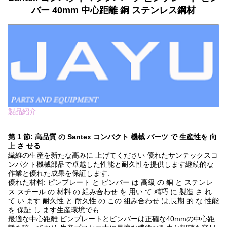
バー 40mm 中心距離 銅 ステンレス鋼材
製品紹介
第 1 節: 高品質 の Santex コンパクト 機械 パーツ で 生産性を 向
上 さ せる
繊維の生産を新たな高みに 上げてください 優れたサンテックスコ
ンパクト機械部品で卓越した性能と耐久性を提供します継続的な
作業と優れた成果を保証します.
優れた材料: ピンプレート と ピンバー は 高級 の 銅 と ステンレ
ス スチール の 材料 の 組み合わせ を 用い て 精巧 に 製造 さ れ
て い ます.耐久性 と 耐久性 の この 組み合わせ は,長期 的 な 性能
を 保証 し ます生産環境でも
最適な中心距離:ピンプレートとピンバーは正確な40mmの中心距