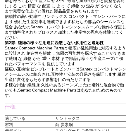
離を誇っており,生産プロセス中に最適な繊維の張力と調整を容易
にする.この 精密 な 配置 に よっ て 織物 の 歪み が 少なく なり
ます完璧な仕上げと優れた製品品質をもたらします
信頼性の高い効率性:サンテックス コンパクト・マシン・パーツに
より 優れた生産効率を達成できます私たちの部品のシームレスな
統合 あなたのSantex コンパクトマシンをスムーズな操作を保証し
ます効率化されたプロセスと加速した生産性の恩恵を体験してく
ださい.
第2節: 繊維の様々な用途に匹敵しない多用性と適応性
Santex Compact Machine Partsは 幅広い繊維用途に対応するよう
に設計され 創造性を解放し 無限の可能性を探求することができま
す繊細 な 織物 から 重い 素材 まで部品は様々な生産ニーズに 優
れたパフォーマンスを 提供しています
幅広い互換性:ピンプレートとピンバーはSantex コンパクトマシン
とシームレスに統合され,互換性と安装の容易さを保証します.繊維
生産に変化をもたらす影響を目の当たりにする.
多様な用途: 繊維,耐久性のあるジーンズ,または複雑な混合物で働
いても,Santex Compact Machine Partsはあなたのためのもので
す.
仕様:
適している
サントックス
材料
銅,炭素鋼
デザイン
スタンダード,ご希望のとおり