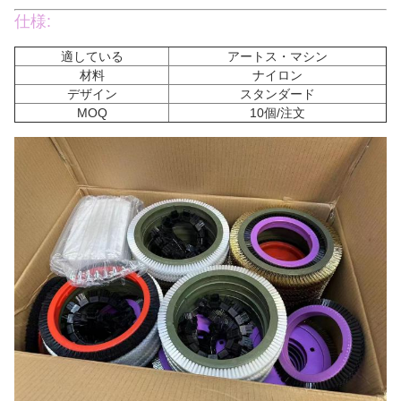
仕様:
適している
アートス・マシン
材料
ナイロン
デザイン
スタンダード
MOQ
10個/注文