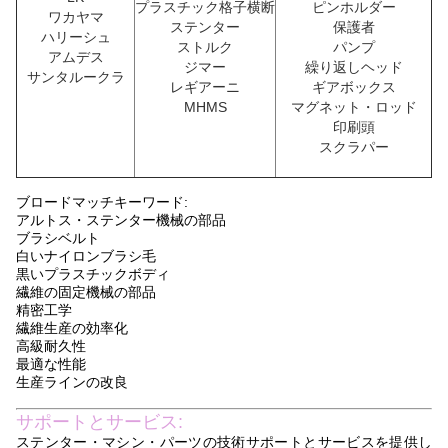
プラスチック格子横断
ピンホルダー
ワカヤマ
ステンター
保護者
ハリーシュ
ストルク
パンプ
アムデス
ジマー
繰り返しヘッド
サンタルークラ
レギアーニ
ギアボックス
MHMS
マグネット・ロッド
印刷頭
スクラパー
ブロードマッチキーワード:
アルトス・ステンター機械の部品
ブラシベルト
白いナイロンブラシ毛
黒いプラスチックボディ
繊維の固定機械の部品
精密工学
繊維生産の効率化
高級耐久性
最適な性能
生産ラインの改良
サポートとサービス:
ステンター・マシン・パーツの技術サポートとサービスを提供し