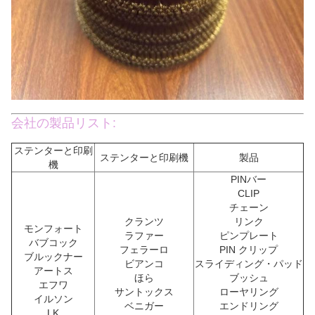
会社の製品リスト:
ステンターと印刷
ステンターと印刷機
製品
機
PINバー
CLIP
チェーン
クランツ
リンク
モンフォート
ラファー
ピンプレート
バブコック
フェラーロ
PIN クリップ
ブルックナー
ビアンコ
スライディング・パッド
アートス
ほら
ブッシュ
エフワ
サントックス
ローヤリング
イルソン
ベニガー
エンドリング
LK