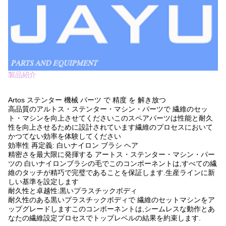
製品紹介
Artos ステンター 機械 パーツ で 精度 を 解き放つ
高品質のアルトス・ステンター・マシン・パーツで 繊維のセッ
ト・マシンを向上させてくださいこのスペアパーツは性能と耐久
性を向上させるために設計されています繊維のプロセスにおいて
かつてない効率を体験してください
効率性 再定義: 白いナイロン ブラシ ヘア
精密さを最大限に発揮する アートス・ステンター・マシン・パー
ツの 白いナイロンブラシの毛でこのコンポーネントは,すべての繊
維のタッチが精巧で完璧であることを保証します.生産ラインに新
しい基準を設定します
耐久性と卓越性:黒いプラスチックボディ
耐久性のある黒いプラスチックボディで 繊維のセットマシンをア
ップグレードしますこのコンポーネントは,シームレスな動作とあ
なたの繊維設定プロセスでトップレベルの結果を約束します.