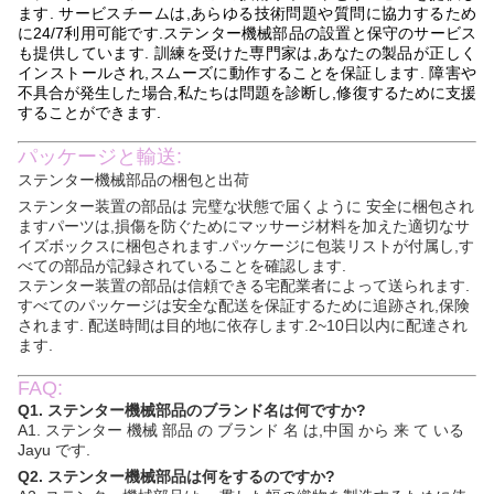
ます. サービスチームは,あらゆる技術問題や質問に協力するため
に24/7利用可能です.ステンター機械部品の設置と保守のサービス
も提供しています. 訓練を受けた専門家は,あなたの製品が正しく
インストールされ,スムーズに動作することを保証します. 障害や
不具合が発生した場合,私たちは問題を診断し,修復するために支援
することができます.
パッケージと輸送:
ステンター機械部品の梱包と出荷
ステンター装置の部品は 完璧な状態で届くように 安全に梱包され
ますパーツは,損傷を防ぐためにマッサージ材料を加えた適切なサ
イズボックスに梱包されます.パッケージに包装リストが付属し,す
べての部品が記録されていることを確認します.
ステンター装置の部品は信頼できる宅配業者によって送られます.
すべてのパッケージは安全な配送を保証するために追跡され,保険
されます. 配送時間は目的地に依存します.2~10日以内に配達され
ます.
FAQ:
Q1. ステンター機械部品のブランド名は何ですか?
A1. ステンター 機械 部品 の ブランド 名 は,中国 から 来 て いる
Jayu です.
Q2. ステンター機械部品は何をするのですか?