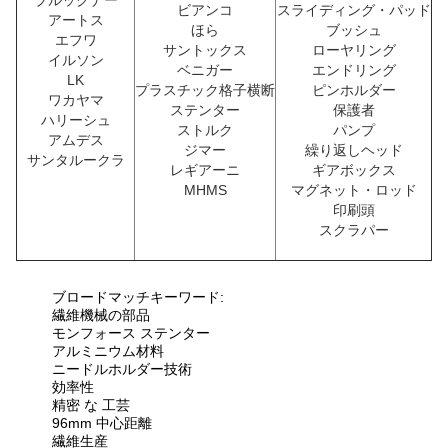
ブルックナー
ビアンコ
スライディング・パッド
アートス
ほら
ブッシュ
エフワ
サントックス
ローヤリング
イルソン
ベニガー
エンドリング
LK
プラスチック格子横断
ピンホルダー
ワカヤマ
ステンター
保護者
ハリーシュ
ストルク
パンプ
アムデス
ジマー
繰り返しヘッド
サンタルークラ
レギアーニ
ギアボックス
MHMS
マグネット・ロッド
印刷頭
スクラパー
ブロードマッチキーワード:
繊維機械の部品
モンフォース ステンター
アルミニウム材料
ニードルホルダー技術
効率性
精密 な 工芸
96mm 中心距離
繊維生産