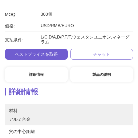
300個
MOQ:
USD/RMB/EURO
価格:
L/C,D/A,D/P,T/T,ウェスタンユニオン,マネーグ
支払条件:
ラム
ベストプライスを取得
チャット
詳細情報
製品の説明
詳細情報
材料:
アルミ合金
穴の中心距離: