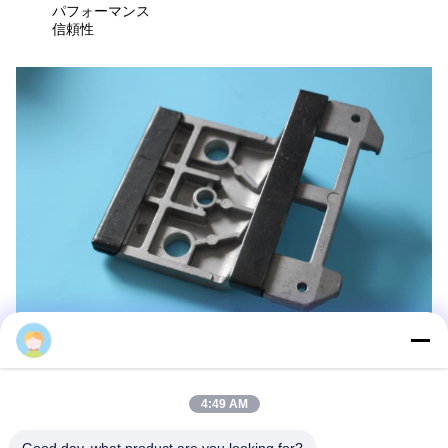
パフォーマンス
信頼性
Sun
サポートとサービス:
ステンター・マシン・パーツの技術サポートとサービスを提供し
4:49 AM
ます. サービスチームは,あらゆる技術問題や質問に協力するため
に24/7利用可能です.ステンター機械部品の設置と保守のサービス