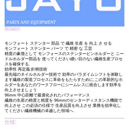
製品紹介
モンフォート ステンター 部品 で 繊維 生産 を 向上 さ せる
モンフォート ステンター パーツ で 精密 な 工芸
精度の象徴として モンフォースのステンターピンホルダーと ニー
ドルホルダー部品を 使ってください縫い目のない繊維生産プロセ
スを確保する.
効率性 再定義:針柄技術
最先端のネイルホルダー技術で 効率のパラダイムシフトを体験し
ます繊維の製造プロセスに革命をもたらすために,この革新的なホ
ルダーをあなたのワークフローにシームレスに統合します効率を
向上させましょう
96mm 中心距離で最適化されたパフォーマンス
繊維の生産の精度と精度を 96mmのセンターディスタンス機能で
向上させ この必須の仕様で 生産品質を向上させ 業務を効率化し
てください繊維機械の卓越した領域へ.
仕様: