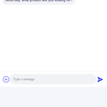
Good day, what product are you looking for?
も提供しています. 訓練を受けた専門家は,あなたの製品が正しく
インストールされ,スムーズに動作することを保証します. 障害や
不具合が発生した場合,私たちは問題を診断し,修復するために支援
することができます.
パッケージと輸送:
ステンター機械部品の梱包と出荷
ステンター装置の部品は 完璧な状態で届くように 安全に梱包され
ますパーツは,損傷を防ぐためにマッサージ材料を加えた適切なサ
イズボックスに梱包されます.パッケージに包装リストが付属し,す
べての部品が記録されていることを確認します.
ステンター装置の部品は信頼できる宅配業者によって送られます.
すべてのパッケージは安全な配送を保証するために追跡され,保険
されます. 配送時間は目的地に依存します.2~10日以内に配達され
ます.
FAQ:
Q1. ステンター機械部品のブランド名は何ですか?
A1. ステンター 機械 部品 の ブランド 名 は,中国 から 来 て いる
Jayu です.
Q2. ステンター機械部品は何をするのですか?
A2. ステンター機械部品は,一貫した幅の織物を製造するために使
用されます.