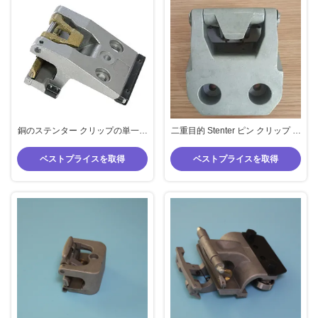
銅のステンター クリップの単一の
二重目的 Stenter ピン クリップ ブ
目的 Monforts 機械ステンターの
ルックナーの織物の部品クリップ
予備品のクリップ
アルミ合金
ベストプライスを取得
ベストプライスを取得