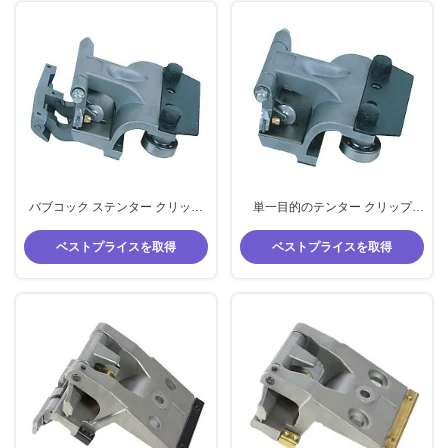
バブコック ステンター クリップ
単一目的のテンター クリップ
シングル パーパス グレー ステン
PEEK バブコック マシン テンタ
ター マシン スペアパーツ
ー パーツ クリップ 銅鋼
ベストプライスを取得
ベストプライスを取得