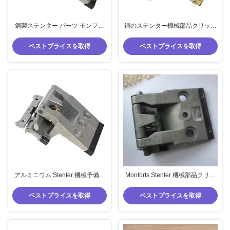
鋼製ステンター パーツ モンフォ
銅のステンター機械部品クリップ
ート テンター クリップ ダブル モ
産業モンフォン テンター クリッ
ンフォート パーツを使用
プ
ベストプライスを取得
ベストプライスを取得
アルミニウム Stenter 機械予備品
Monforts Stenter 機械部品クリッ
Monforts Stenter クリップ倍
プ スチール PEEK Stenter クリッ
プ部品
ベストプライスを取得
ベストプライスを取得