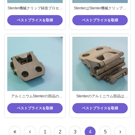
Stenter機械クリップ鋳造プロセス
StenterはStenter機械クリップを
を使用して単一Stenterの部品の
使用してバブコック クリップ倍を
Santaluciaクリップ
分ける
ベストプライスを取得
ベストプライスを取得
アルミニウムStenterの部品の
Stenterのアルミニウム部品は
Bruckner Stenter機械Pinは単一を
Bruckner Stenterの倍をを使用し
を使用して切る
て切る
ベストプライスを取得
ベストプライスを取得
1
2
3
4
5