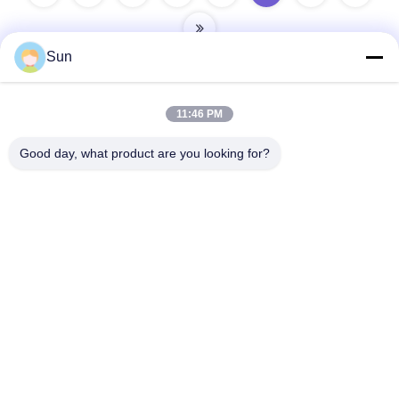
Sun
11:46 PM
迅速な連絡
Good day, what product are you looking for?
住所:
NO.55 XINSHENG ROAD、武進区、常州市、江蘇省
電話番号:
86-173-15083001
電子メール
sun@czjayu.com