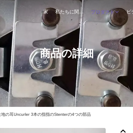
家
私たちに関しては
ビ
プロダクト
商品の詳細
地の耳Uncurler 3本の指指のStenterの4つの部品