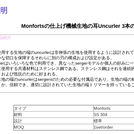
説明
Monfortsの仕上げ機械生地の耳Uncurler 3本
品紹介
用する生地の端のuncurlerは非伸張の生地を使用するように設計さ
いな切口を保障するそれらに別の刃の構成および設定がある。
urlerはいろいろな色で利用でき、異なったsergerモデルか個人の好
に使用する共通材料はステンレス鋼である。ステンレス鋼はそれを連続
さおよび抵抗のために好まれる。
地の端のuncurlerはsergersのための必要な付属品であり、生地
うか、信頼でき、適切に設計されていた生地の端トリマーを持っている
タイプ
Monforts
材料
SS 304
設計
標準
MOQ
1set/order