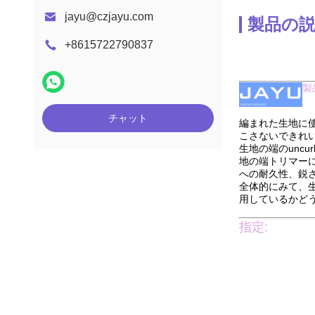
jayu@czjayu.com
製品の
+8615722790837
製
チャット
編まれた生地に使
こさないできれ
生地の端のunc
地の端トリマー
への耐久性、鋭
全体的にみて、生
用しているかど
指定: