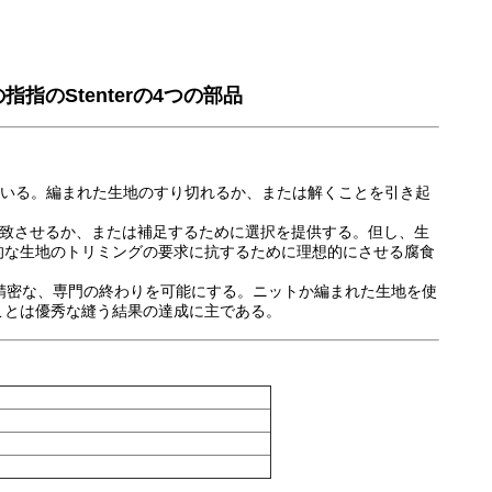
の指指のStenterの4つの部品
れている。編まれた生地のすり切れるか、または解くことを引き起
みに一致させるか、または補足するために選択を提供する。但し、生
的な生地のトリミングの要求に抗するために理想的にさせる腐食
の端の精密な、専門の終わりを可能にする。ニットか編まれた生地を使
ことは優秀な縫う結果の達成に主である。