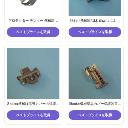
プロテクター テンター 機械部品
終わり機械部品Lk Ehwhaによっ
保護カバー モンフォルツ テンタ
てIl歌われるStenterの予備品Pinの
ー スペア
ホールダーの針のホールダー アル
ベストプライスを取得
ベストプライスを取得
ミニウム材料
Stenter機械は保護カバーの保護装
Stenter機械部品カバー保護装置ク
置クリップBruckner Stenterのス
リップ4fingers 6fingers Monforts
ペアーを分ける
Stenterスペアー
ベストプライスを取得
ベストプライスを取得