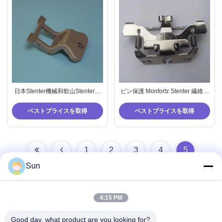
日本Stenter機械和歌山Stenterの
ピン保護 Monfortz Stenter 繊維ス
部品Pinのホールダーの針のホー
ペアパーツ フラッパー Stenter プ
ルダー
ロテクター
ベストプライスを取得
ベストプライスを取得
1
2
3
4
5
Sun
4:15 PM
迅速な連絡
Good day, what product are you looking for?