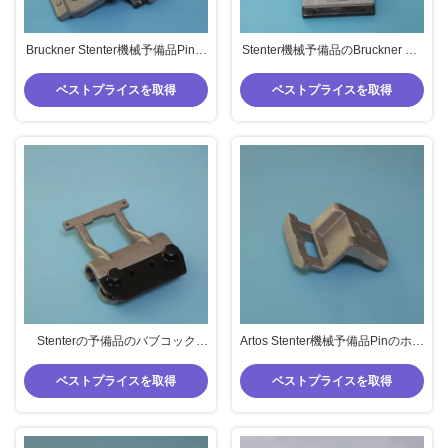
Bruckner Stenter機械予備品Pinの
Stenter機械予備品のBruckner Pin
ホールダーのアルミニウム材料
のホールダーPinはアルミニウム
材料を切る
ベストプライスを取得
ベストプライスを取得
Stenterの予備品のバブコック
Artos Stenter機械予備品Pinのホー
Stenterの部品Pinのホールダーの
ルダーPinは短いフィートをめっ
アルミ合金
きする
ベストプライスを取得
ベストプライスを取得